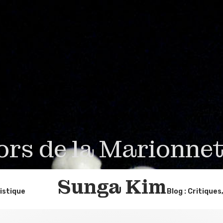
ors de la Marionnet
Sunga Kim
istique
Blog : Critiques