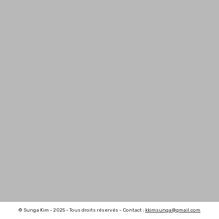
© Sunga Kim - 2025 - Tous droits réservés - Contact :
kkimsunga@gmail.com